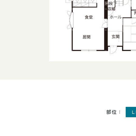
部位
：
L