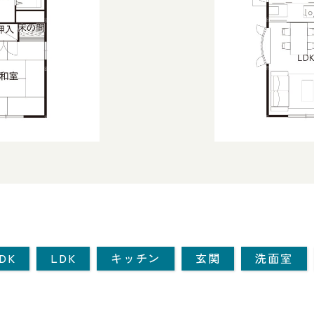
DK
LDK
キッチン
玄関
洗面室